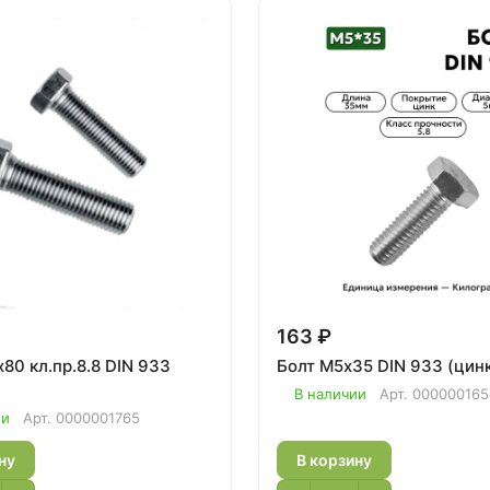
163 ₽
80 кл.пр.8.8 DIN 933
Болт М5х35 DIN 933 (цин
В наличии
Арт.
000000165
ии
Арт.
0000001765
ну
В корзину