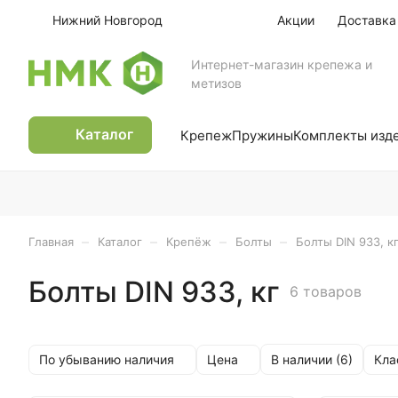
Нижний Новгород
Акции
Доставка
Интернет-магазин крепежа и
метизов
Каталог
Крепеж
Пружины
Комплекты изд
–
–
–
–
Главная
Каталог
Крепёж
Болты
Болты DIN 933, к
Болты DIN 933, кг
6 товаров
По убыванию наличия
Цена
Кла
В наличии (
6
)