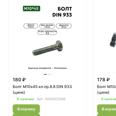
180 ₽
178 ₽
Болт М10х45 кл.пр.8.8 DIN 933
Болт М10х
(цинк)
(цинк)
В наличии
Арт.
0000002586
В налич
В корзину
В корзи